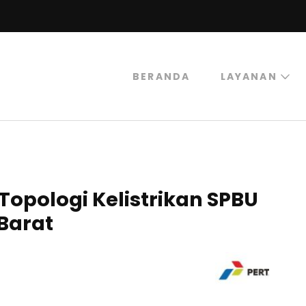
BERANDA
LAYANAN
trogas
rogas Abadi Mulia
opologi Kelistrikan SPBU
Barat