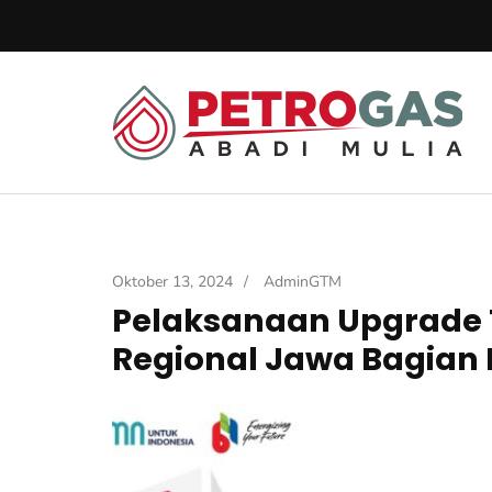
Lompat
ke
konten
(Tekan
Pe
Enter)
Pet
Oktober 13, 2024
/
AdminGTM
Pelaksanaan Upgrade T
Regional Jawa Bagian 