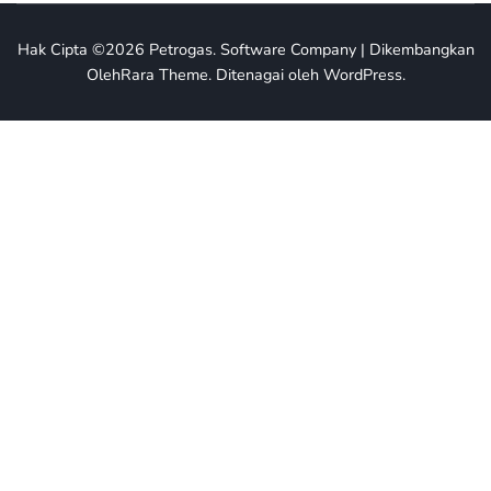
Hak Cipta ©2026
Petrogas
.
Software Company | Dikembangkan
Oleh
Rara Theme
.
Ditenagai oleh
WordPress
.