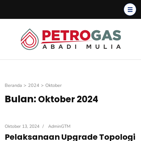
Lompat
ke
konten
(Tekan
Enter)
Petro
Petroga
Abadi
Mulia
Beranda
>
2024
>
Oktober
Bulan:
Oktober 2024
Oktober 13, 2024
/
AdminGTM
Pelaksanaan Upgrade Topologi