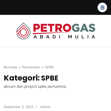
Lompat
ke
konten
(Tekan
Enter)
Petro
Petroga
Abadi
Mulia
Beranda
>
Newsletter
>
SPBE
Kategori:
SPBE
desain dan project spbe pertamina
September 3, 2023
/
Admin