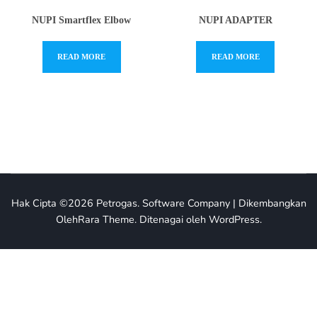
NUPI Smartflex Elbow
NUPI ADAPTER
READ MORE
READ MORE
Hak Cipta ©2026
Petrogas
.
Software Company | Dikembangkan
Oleh
Rara Theme
.
Ditenagai oleh
WordPress
.