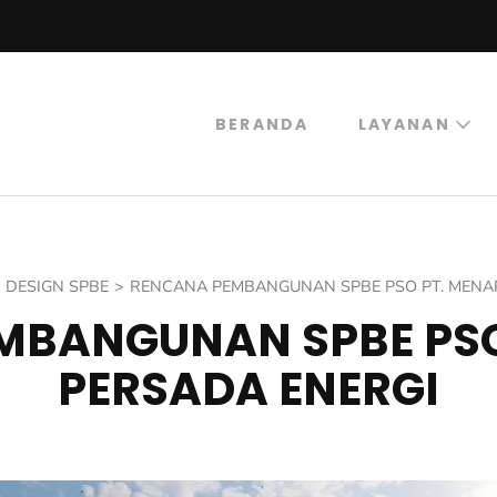
BERANDA
LAYANAN
trogas
rogas Abadi Mulia
DESIGN SPBE
>
RENCANA PEMBANGUNAN SPBE PSO PT. MENA
MBANGUNAN SPBE PSO
PERSADA ENERGI