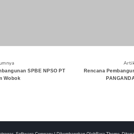
lumnya
Arti
mbangunan SPBE NPSO PT
Rencana Pembangun
om Wobok
PANGAND
etrogas
.
Software Company | Dikembangkan Oleh
Rara Theme
.
Ditena