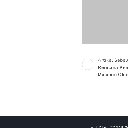
Artikel Sebe
Navigasi
Rencana Pe
Artikel
Malamoi Ol
Hak Cipta ©2026
P