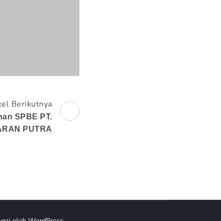
kel Berikutnya
an SPBE PT.
ARAN PUTRA
gai oleh
WordPress
.