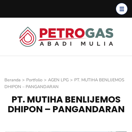
Lompat
ke
konten
(Tekan
Enter)
Petro
Petroga
Abadi
Mulia
Beranda
>
Portfolio
>
AGEN LPG
>
PT. MUTIHA BENLIJEMOS
DHIPON – PANGANDARAN
PT. MUTIHA BENLIJEMOS
DHIPON – PANGANDARAN